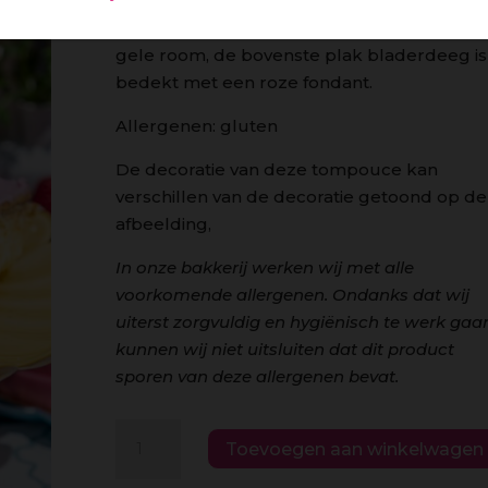
Heerlijk bros bladerdeeg gevuld met een
gele room, de bovenste plak bladerdeeg is
bedekt met een roze fondant.
Allergenen: gluten
De decoratie van deze tompouce kan
verschillen van de decoratie getoond op de
afbeelding,
In onze bakkerij werken wij met alle
voorkomende allergenen. Ondanks dat wij
uiterst zorgvuldig en hygiënisch te werk gaa
kunnen wij niet uitsluiten dat dit product
sporen van deze allergenen bevat.
Tompouce
Toevoegen aan winkelwagen
aantal