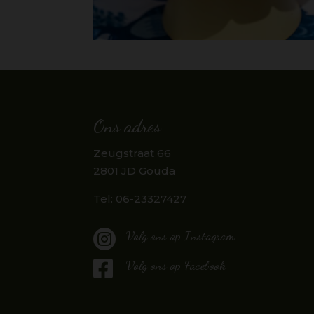
Ons adres
Zeugstraat 66
2801 JD Gouda
Tel: 06-23327427

Volg ons op Instagram

Volg ons op Facebook