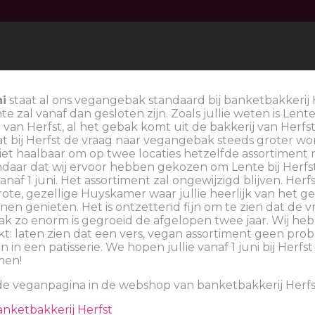
ni
staat al ons vegangebak standaard bij banketbakkerij 
te zal vanaf dan gesloten zijn. Zoals jullie weten is Lent
van Herfst, al het gebak komt uit de bakkerij van Herfst
 bij Herfst de vraag naar vegangebak steeds groter wor
iet haalbaar om op twee locaties hetzelfde assortiment 
Tompouce
daar dat wij ervoor hebben gekozen om Lente bij Herfs
naf 1 juni. Het assortiment zal ongewijzigd blijven. Herf
ote, gezellige Huyskamer waar jullie heerlijk van het g
en genieten. Het is ontzettend fijn om te zien dat de v
k zo enorm is gegroeid de afgelopen twee jaar. Wij he
kt: laten zien dat een vers, vegan assortiment geen pro
jn in een patisserie. We hopen jullie vanaf 1 juni bij Herf
men!
de veganpagina in de webshop van banketbakkerij Herfs
€
3.95
nketbakkerij Herfst