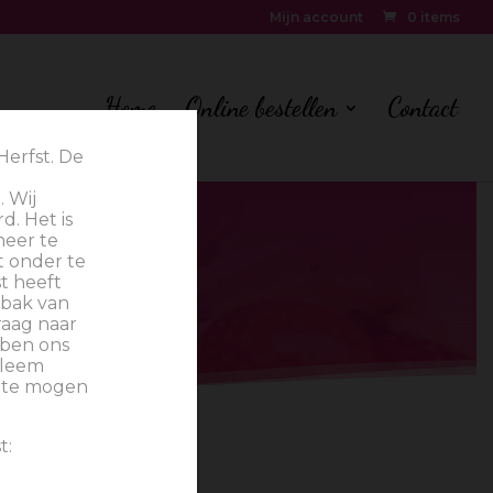
Mijn account
0 items
Home
Online bestellen
Contact
Herfst. De
e
. Wij
d. Het is
neer te
t onder te
st heeft
ebak van
raag naar
bben ons
bleem
st te mogen
t:
Online