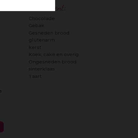
assortiment:
Chocolade
Gebak
Gesneden brood
glutenarm
kerst
Koek, cake en overig
Ongesneden brood
sinterklaas
Taart
n