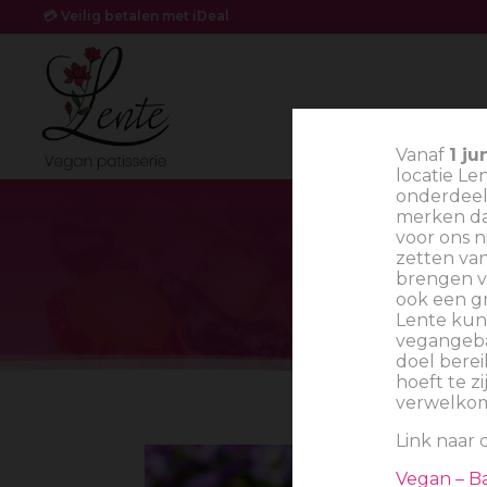
💳 Veilig betalen met iDeal
Vanaf
1 ju
locatie Len
onderdeel 
merken dat
voor ons n
zetten van
brengen va
ook een gr
Lente kunn
vegangeba
doel berei
hoeft te zi
verwelko
Link naar 
Vegan – Ba