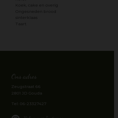
Koek, cake en overig
Ongesneden brood
sinterklaas
Taart
Ons adres
Zeugstraat 66
2801 JD Gouda
Tel: 06-23327427
Volg ons op Instagram