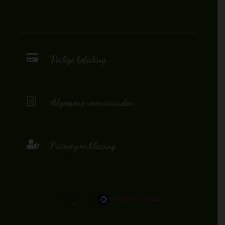

Veilige betaling
h
Algemene voorwaarden

Privacyverklaring
Hosted By
TRON Group