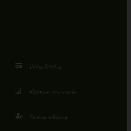

Veilige betaling
h
Algemene voorwaarden

Privacyverklaring