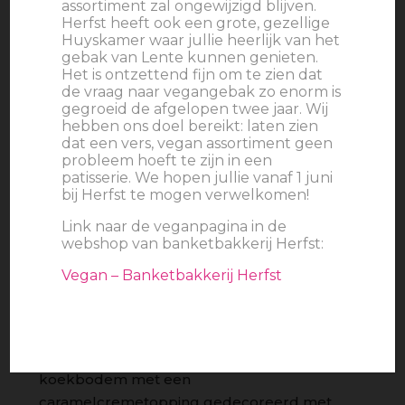
assortiment zal ongewijzigd blijven.
Herfst heeft ook een grote, gezellige
Huyskamer waar jullie heerlijk van het
gebak van Lente kunnen genieten.
Het is ontzettend fijn om te zien dat
de vraag naar vegangebak zo enorm is
gegroeid de afgelopen twee jaar. Wij
hebben ons doel bereikt: laten zien
dat een vers, vegan assortiment geen
probleem hoeft te zijn in een
patisserie. We hopen jullie vanaf 1 juni
bij Herfst te mogen verwelkomen!
Link naar de veganpagina in de
webshop van banketbakkerij Herfst:
Vegan – Banketbakkerij Herfst
€
4.25
Een heerlijke brownie op een dunne
koekbodem met een
caramelcremetopping gedecoreerd met